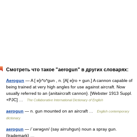
Смотреть что такое "aerogun" в других словарях:
Aerogun
— A [ e]r*o*gun , n. [A[ e]ro + gun.] A cannon capable of
being trained at very high angles for use against aircraft. Now
usually referred to an {anitaircraft cannon}. [Webster 1913 Suppl.
+PJC] …
The Collaborative International Dictionary of English
aerogun
— n. gun mounted on an aircraft …
English contemporary
dictionary
aerogun
— /ˈɛərəgʌn/ (say airruhgun) noun a spray gun.
{trademark} …