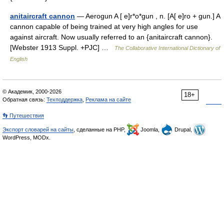
anitaircraft cannon
— Aerogun A [ e]r*o*gun , n. [A[ e]ro + gun.] A
cannon capable of being trained at very high angles for use
against aircraft. Now usually referred to an {anitaircraft cannon}.
[Webster 1913 Suppl. +PJC] …
The Collaborative International Dictionary of
English
© Академик, 2000-2026
18+
Обратная связь:
Техподдержка
,
Реклама на сайте
👣 Путешествия
Экспорт словарей на сайты
, сделанные на PHP,
Joomla,
Drupal,
WordPress, MODx.